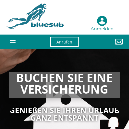
Anmelden

Anrufen
BUCHEN SIE EINE
VERSICHERUNG
GENIEßEN SIE IHREN URLAUB
GANZ ENTSPANNT